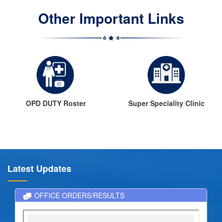
Other Important Links
er
Super Speciality Clinic
Helpline Nos.
Latest Updates
OFFICE ORDERS/RESULTS