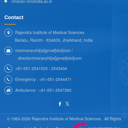
rimsran.nmcindia.ac.in
Contact
Rajendra Institute of Medical Sciences
Bariatu, Ranchi - 834009, Jharkhand, India
msrimsranchi[at]gmail[dot]com /
directorrimsranchi[at]gmail[dot]com
+91-651-2541533 / 2545404
Emergency : +91-651-2544471
Ambulance : +91-651-2547260
© 1960-2026 Rajendra Institute of Medical Sciences . All Rights