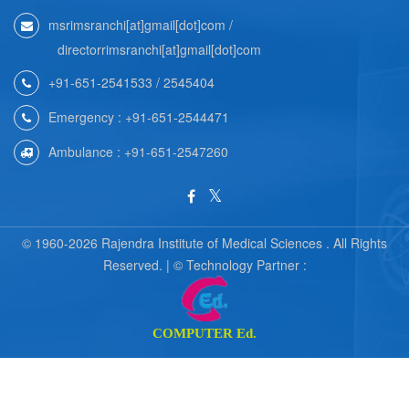
msrimsranchi[at]gmail[dot]com /
directorrimsranchi[at]gmail[dot]com
+91-651-2541533 / 2545404
Emergency : +91-651-2544471
Ambulance : +91-651-2547260
© 1960-2026 Rajendra Institute of Medical Sciences . All Rights
Reserved. | © Technology Partner :
COMPUTER Ed.