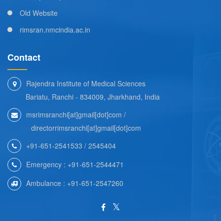
Old Website
rimsran.nmcindia.ac.in
Contact
Rajendra Institute of Medical Sciences
Bariatu, Ranchi - 834009, Jharkhand, India
msrimsranchi[at]gmail[dot]com /
directorrimsranchi[at]gmail[dot]com
+91-651-2541533 / 2545404
Emergency : +91-651-2544471
Ambulance : +91-651-2547260