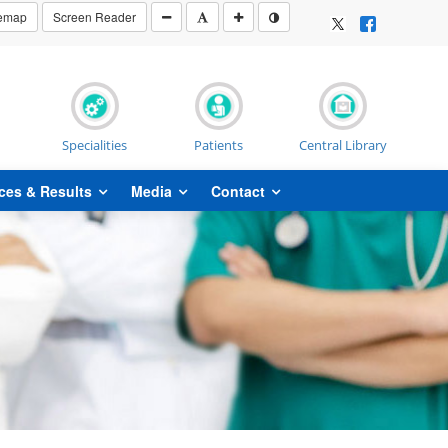
temap
Screen Reader
Specialities
Patients
Central Library
ces & Results
Media
Contact