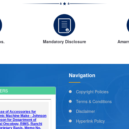
os.
Mandatory Disclosure
Amarn
Navigation
ERS
Copyright Policies
Terms & Conditions
Disclaimer
Hyperlink Policy