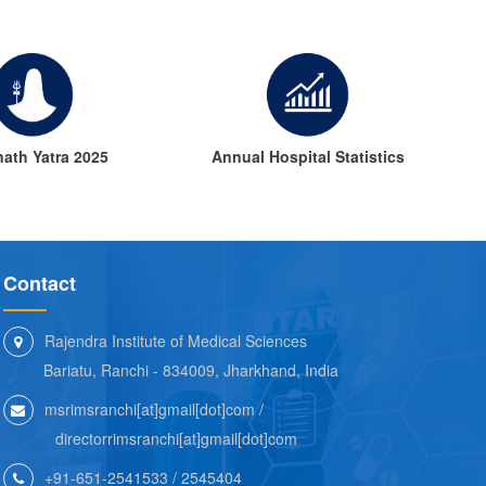
ath Yatra 2025
Annual Hospital Statistics
Contact
Rajendra Institute of Medical Sciences
Bariatu, Ranchi - 834009, Jharkhand, India
msrimsranchi[at]gmail[dot]com /
directorrimsranchi[at]gmail[dot]com
+91-651-2541533 / 2545404