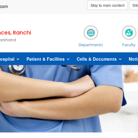
Skip to main content
Si
t]com
nces, Ranchi
harkhand
Departments
Faculty
ospital
Patient & Facilites
Cells & Documents
Noti