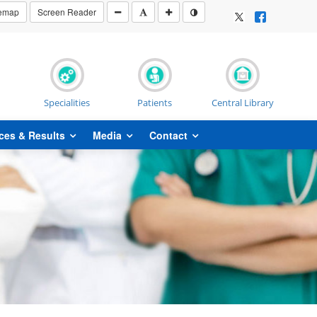
temap
Screen Reader
Specialities
Patients
Central Library
ces & Results
Media
Contact