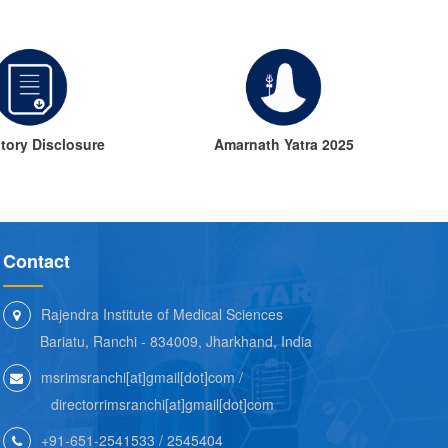
ath Yatra 2025
Annual Hospital Statistics
Contact
Rajendra Institute of Medical Sciences
Bariatu, Ranchi - 834009, Jharkhand, India
msrimsranchi[at]gmail[dot]com /
directorrimsranchi[at]gmail[dot]com
+91-651-2541533 / 2545404