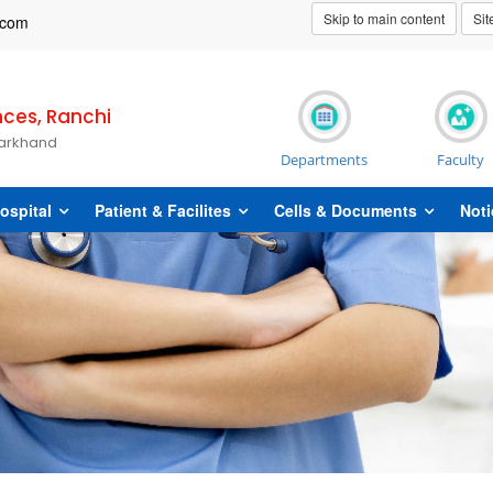
Skip to main content
Si
t]com
nces, Ranchi
harkhand
Departments
Faculty
ospital
Patient & Facilites
Cells & Documents
Noti