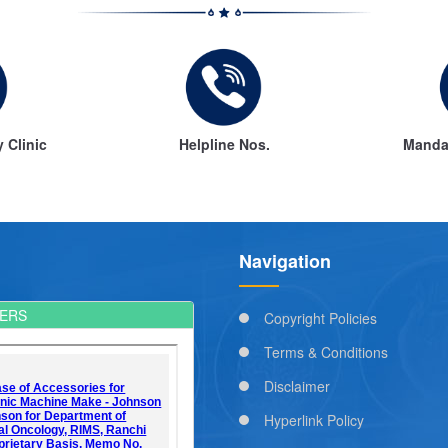
os.
Mandatory Disclosure
Amarn
Navigation
ERS
Copyright Policies
Terms & Conditions
Disclaimer
Hyperlink Policy