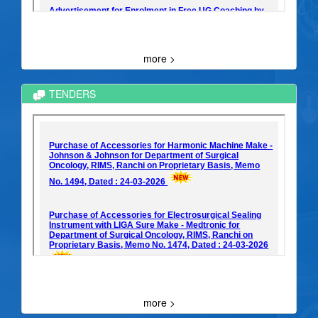
more >
TENDERS
more >