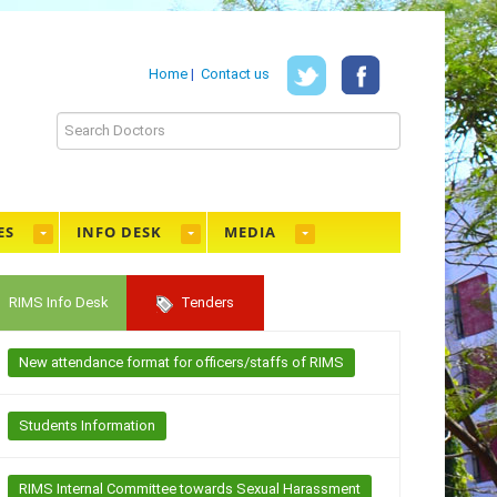
Home
|
Contact us
ES
INFO DESK
MEDIA
RIMS Info Desk
Tenders
New attendance format for officers/staffs of RIMS
Students Information
RIMS Internal Committee towards Sexual Harassment