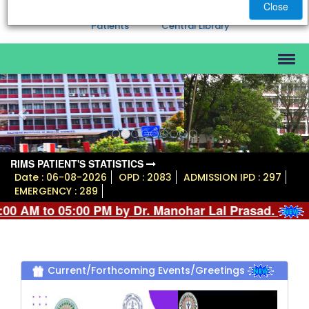
Close
Patients
Central Library
Previous
Nex
RIMS PATIENT'S STATISTICS
Date : 06-08-2026
OPD : 2083
ADMISSION IPD : 297
EMERGENCY : 289
AM to 05:00 PM by Dr. Manohar Lal Prasad.
Current/Forthcoming Events/Greetings