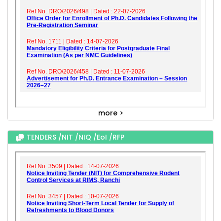
more >
TENDERS /NIT /NIQ /EoI /RFP