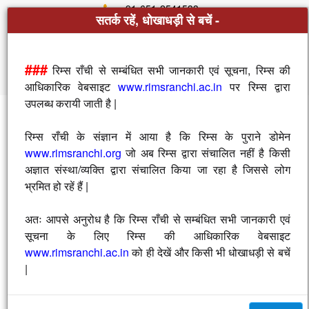
+91-651-2541533
सतर्क रहें, धोखाधड़ी से बचें -
directorrimsranchi[at]gmail[dot]com
Skip to main content
Sitemap
Screen Reader
###
रिम्स राँची से सम्बंधित सभी जानकारी एवं सूचना, रिम्स की
आधिकारिक वेबसाइट
www.rimsranchi.ac.in
पर रिम्स द्वारा
उपलब्ध करायी जाती है |
रिम्स राँची के संज्ञान में आया है कि रिम्स के पुराने डोमेन
www.rimsranchi.org
जो अब रिम्स द्वारा संचालित नहीं है किसी
अज्ञात संस्था/व्यक्ति द्वारा संचालित किया जा रहा है जिससे लोग
राजेन्द्र आयुर्विज्ञान संस्थान, राँची
भ्रमित हो रहें हैं |
Rajendra Institute of Medical Sciences, Ranchi
An Autonomous Institute under the Govt. of Jharkhand
अतः आपसे अनुरोध है कि रिम्स राँची से सम्बंधित सभी जानकारी एवं
सूचना के लिए रिम्स की आधिकारिक वेबसाइट
www.rimsranchi.ac.in
को ही देखें और किसी भी धोखाधड़ी से बचें
|
Departments
Faculty
Specialities