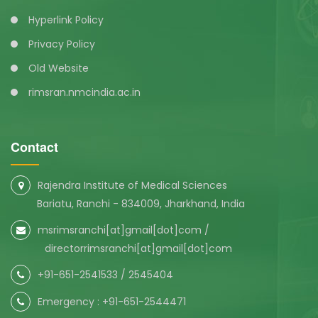
Hyperlink Policy
Privacy Policy
Old Website
rimsran.nmcindia.ac.in
Contact
Rajendra Institute of Medical Sciences
Bariatu, Ranchi - 834009, Jharkhand, India
msrimsranchi[at]gmail[dot]com /
directorrimsranchi[at]gmail[dot]com
+91-651-2541533 / 2545404
Emergency : +91-651-2544471