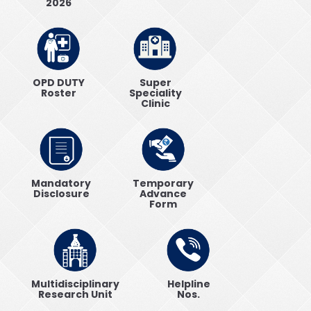
2026
OPD DUTY
Super
Roster
Speciality
Clinic
Mandatory
Temporary
Disclosure
Advance
Form
Multidisciplinary
Helpline
Research Unit
Nos.